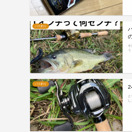
バス釣り
今
う
バス釣り
と
し