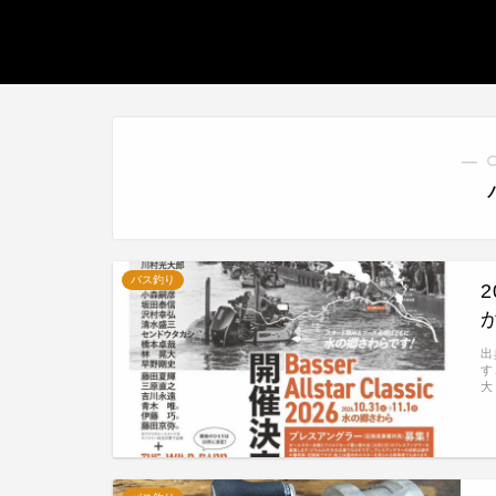
― 
バス釣り
出
す
大