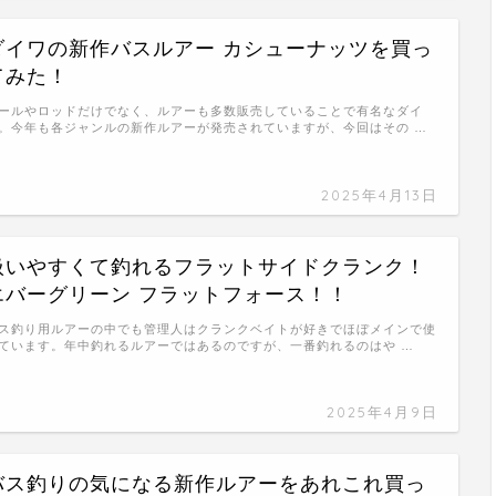
ダイワの新作バスルアー カシューナッツを買っ
てみた！
ールやロッドだけでなく、ルアーも多数販売していることで有名なダイ
。今年も各ジャンルの新作ルアーが発売されていますが、今回はその …
2025年4月13日
扱いやすくて釣れるフラットサイドクランク！
エバーグリーン フラットフォース！！
ス釣り用ルアーの中でも管理人はクランクベイトが好きでほぼメインで使
ています。年中釣れるルアーではあるのですが、一番釣れるのはや …
2025年4月9日
バス釣りの気になる新作ルアーをあれこれ買っ