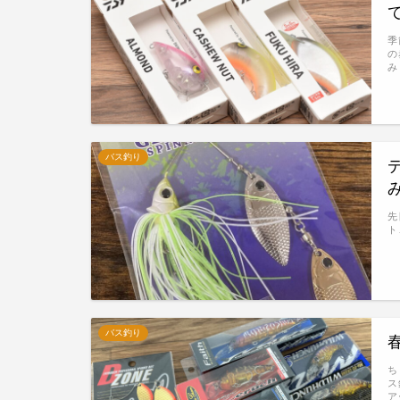
季
の
み
バス釣り
先
ト
バス釣り
ち
ス
ア