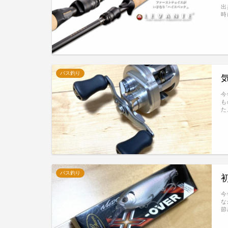
出
時
バス釣り
今
も
た
バス釣り
今
な
節