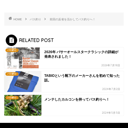
HOME
バス釣り
前回の反省を活かしてバス釣りへ！
RELATED POST
バス釣り
2026年 バサーオールスタークラシックの詳細が
発表されました！
2026年7月18日
バス釣り
TABIOという靴下のメーカーさんを初めて知った
話。
2024年7月2日
バス釣り
メンテしたカルコンを持ってバス釣りへ！
2024年5月5日